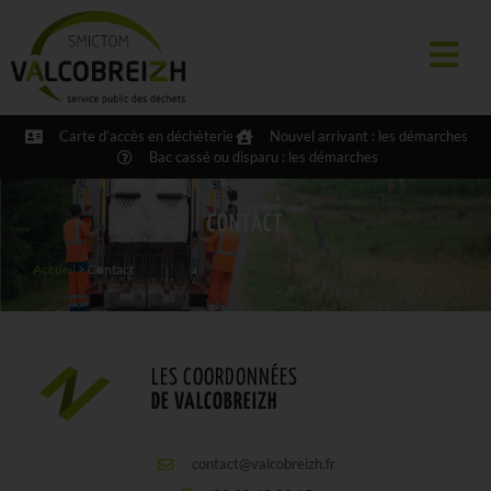
Carte d’accès en déchèterie
Nouvel arrivant : les démarches
Bac cassé ou disparu : les démarches
CONTACT
Accueil
>
Contact
LES COORDONNÉES
DE VALCOBREIZH
contact@valcobreizh.fr