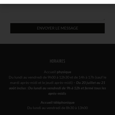
ENVOYER LE MESSAGE
HORAIRES
Accueil
physique
Du lundi au vendredi de 9h00 à 12h30 et de 14h à 17h (sauf le
mardi après-midi et le jeudi après-midi) –
Du 20 juillet au 21
août inclus : Du lundi au vendredi de 9h à 12h et fermé tous les
après-midis
Accueil téléphonique
Du lundi au vendredi de 8h30 à 13h00